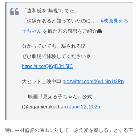
「違和感を”無視”してた」
「伏線があると知っていたのに…」
#映画見える
子ちゃん
を観た方の感想をご紹介👻
分かっていても、騙される!?
ぜひ劇場で体験してください🍿
https://t.co/QKgD3tL5lC
大ヒット上映中🎞
pic.twitter.com/XwLNn1t2Pp
— 映画『見える子ちゃん』公式
(@eigamierukochan)
June 22, 2025
特に中村監督の演出に対して「原作愛を感じる」とする声