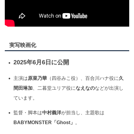
実写映画化
2025年6月6日に公開
主演は
原菜乃華
（四谷みこ役）、百合川ハナ役に
久
間田琳加
、二暮堂ユリア役に
なえなの
などが出演し
ています。
監督・脚本は
中村義洋
が担当し、主題歌は
BABYMONSTER「Ghost」
。