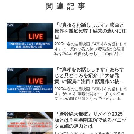
関連記事
『#真相をお話しします』映画と
映画
原作を徹底比較！結末の違いに注
目
2025年春の注目映画『#真相をお話ししま
す』は、原作小説の持つ緊張感と心理描
写を巧みに映像化しかし、この作品には
映画と原作小説の間で明確な違いが存在
します。特にラストの展開には、「原作
と全く違う！」という声も。本記事で
『#真相をお話しします』あらす
映画
は、映画と原作小説の...
じと見どころを紹介｜“大森元
貴”の怪演に注目！話題作の核心
に迫る
2025年春の注目映画『#真相をお話ししま
す』がついに劇場公開され、多くの映画
ファンの間で話題となっています。本作
は、人気ボーカルユニット「Mrs.
GREEN APPLE」の大森元貴が俳優とし
て本格的に挑んだサスペンスドラマ。初
『新幹線大爆破』リメイク2025
映画
主演とは思...
版とは？草彅剛主演で蘇るパニッ
ク巨編の魅力とは
1975年に公開され、日本映画史に残る名