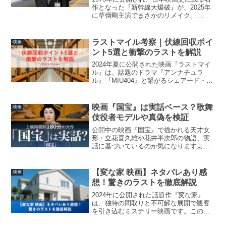
作となった『新幹線大爆破』が、2025年
に草彅剛主演でまさかのリメイク。
Netflixによる制作・配信が決定し、映画
館での限定上映も予定されていることか
ら、注目度が急上昇しています。この記
ラストマイル考察｜伏線回収ポイ
映画
事では、19...
ント5選と衝撃のラストを解説
2024年夏に公開された映画『ラストマイ
ル』は、話題のドラマ『アンナチュラ
ル』『MIU404』と繋がるシェアード・ユ
ニバース作品として注目を集めました。
本作はサスペンス要素が強く、随所に張
り巡らされた伏線と、それが終盤で一気
映画『国宝』は実話ベース？歌舞
映画
に回収される構成...
伎役者モデルや真偽を検証
公開中の映画『国宝』で描かれる天才女
形・立花喜久雄や花井半次郎の物語、実
話に基づいているのか気になりますよ
ね。映画は吉田修一さんの小説を原作と
しており、登場人物のモデルが実在した
歌舞伎役者ではないかと話題です。この
【変な家 映画】ネタバレあり感
映画
記事では「実話なの？」「モ...
想！驚きのラストを徹底解説
2024年に公開された話題作『変な家』
は、独特の間取りと不可解な展開で観客
を引き込むミステリー映画です。この記
事では、【ネタバレあり】で映画『変な