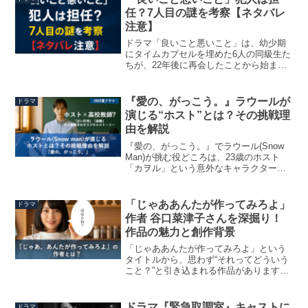
い人間ドラマ...
任？7人目の謎を考察【ネタバレ
注意】
ドラマ「良いこと悪いこと」は、幼少期
にタイムカプセルを埋めた6人の同級生た
ちが、22年後に再会したことから始まる
ノンストップミステリーです。しかし、
物語の根幹にあるのは「本当は7人グルー
プだった」という衝撃の事実。タイムカ
『愛の、がっこう。』ラウールが
ドラマ
プセルから見つかっ...
演じる“ホスト”とは？その挑戦理
由を解説
『愛の、がっこう。』でラウール(Snow
Man)が挑む役どころは、23歳のホスト
「カヲル」という意外なキャラクターで
す。本作では、まじめな高校教師・愛実
との出会いを通じて“愛を知らない男”が何
を学ぶのかが大きな見どころです。この
「じゃああんたが作ってみろよ」
ドラマ
投稿をIn...
作者 谷口菜津子さんを深掘り！
作品の魅力と創作背景
「じゃああんたが作ってみろよ」という
タイトルから、思わず“それってどういう
こと？”と引き込まれる作品があります。
漫画「じゃああんたが作ってみろよ」を
描く作者は、谷口菜津子さん。今回は、
そんな谷口菜津子さんがどんな漫画家さ
ドラマ『緊急取調室』キャストに
ドラマ