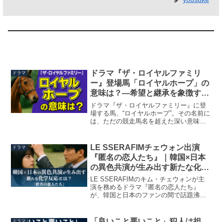
関連記事
ドラマ『ザ・ロイヤルファミリ
ドラマ
ー』登場馬「ロイヤルホープ」の
意味は？―希望と継承を象徴する
名馬の真実
ドラマ『ザ・ロイヤルファミリー』に登
場する馬、“ロイヤルホープ”。その名前に
は、ただの競走馬名を超えた深い意味が
込められています。主人公一族である馬
主・山王耕造が所有する「ロイヤル」と
いう冠名。そして「ホープ＝希望」とい
LE SSERAFIMチェウォン出演
ドラマ
う言葉が示す未来への...
『匿名の恋人たち』｜韓国×日本
の異色共演が生み出す新たな化学
反応とは？
LE SSERAFIMのキム・チェウォンが主
演を務めるドラマ『匿名の恋人たち』
が、韓国と日本のファンの間で話題沸騰
中です。本作は、韓国×日本の異色共演に
よって描かれるラブストーリーでありな
がら、現代の“匿名社会”をテーマにした深
「良いこと悪いこと」犯人は担
ドラマ