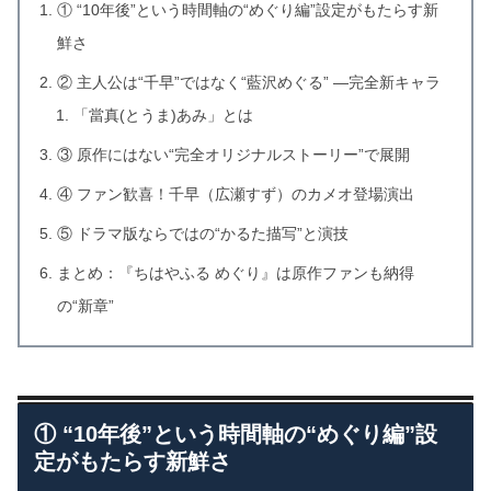
① “10年後”という時間軸の“めぐり編”設定がもたらす新
鮮さ
② 主人公は“千早”ではなく“藍沢めぐる” ―完全新キャラ
「當真(とうま)あみ」とは
③ 原作にはない“完全オリジナルストーリー”で展開
④ ファン歓喜！千早（広瀬すず）のカメオ登場演出
⑤ ドラマ版ならではの“かるた描写”と演技
まとめ：『ちはやふる めぐり』は原作ファンも納得
の“新章”
① “10年後”という時間軸の“めぐり編”設
定がもたらす新鮮さ