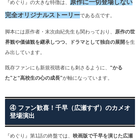
原作に一切登場しない
『めぐり』の大きな特徴は、
完全オリジナルストーリー
である点です。
脚本には原作者・末次由紀先生も関わっており、
原作の世
界観や価値観を継承しつつ、ドラマとして独自の展開
を生
み出しています。
既存ファンにも新規視聴者にも刺さるように、
“かる
た”と“高校生の心の成長”
が軸になっています。
④ ファン歓喜！千早（広瀬すず）のカメオ
登場演出
『めぐり』第1話の終盤では、
映画版で千早を演じた広瀬