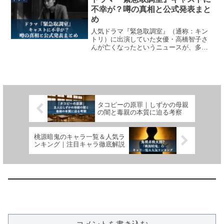
んなのか、そして本作...
不幸が？噂の真相と公式発表まと
め
人気ドラマ『緊急取調室』（通称：キン
トリ）に出演していた女優・高橋智子さ
んが亡くなったというニュースが、多く
のファンに衝撃を与えました。長年にわ
たってシリーズを支え続けた名脇役の訃
報に、SNSでは悲しみと驚きの声が広が
っています。この記事で...
タコピーの原罪｜しずかの母親
の闇と毒親の本質に迫る考察
桃源暗鬼のキャラ一覧＆人気ラ
ンキング｜注目キャラ徹底解説
コメント