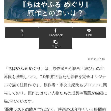
X
Facebook
LINE
コピー
2025.07.13
『
ちはやふる めぐり
』は、原作漫画や映画『結び』の世
界観を踏襲しつつ、“10年後”の新たな青春を完全オリジナ
ルで描く注目作です。原作者・末次由紀氏もプロットに関
与しており、原作にはない人物たちの成長や葛藤が繊細に
描かれています。
“
高校ラストの続き
”ではなく、映画の10年後という時間軸