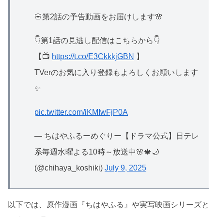
🌸第2話の予告動画をお届けします🌸
👇第1話の見逃し配信はこちらから👇
【📺
https://t.co/E3CkkkjGBN
】
TVerのお気に入り登録もよろしくお願いします
✨
pic.twitter.com/iKMIwFjP0A
— ちはやふるーめぐりー【ドラマ公式】日テレ
系毎週水曜よる10時～放送中🌸🍁🌙
(@chihaya_koshiki)
July 9, 2025
以下では、原作漫画『ちはやふる』や実写映画シリーズと